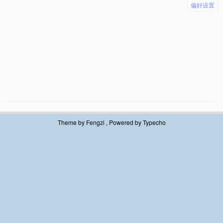
偏好设置
Theme by
Fengzi
, Powered by
Typecho