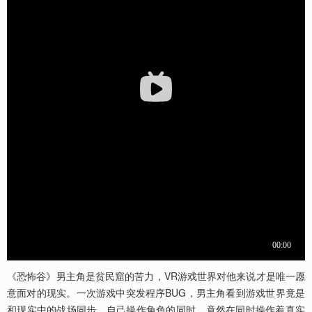
《恐怖谷》男主角是贫民窟的苦力，VR游戏世界对他来说才是唯一愿
意面对的现实。一次游戏中突发程序BUG，男主角看到游戏世界竟是
和现实中的战场同步，自己操作角色的同时，竟然在同时操作着真实