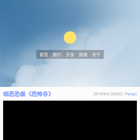
首页
旅行
开发
搜索
关于
细思恐极《恐怖谷》
2016年01月06日 /
Fengzi